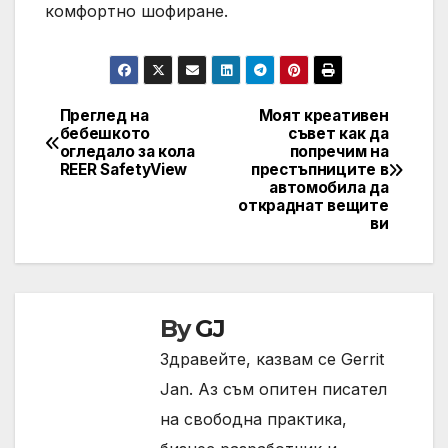
комфортно шофиране.
Преглед на
Моят креативен
Навигация
бебешкото
съвет как да
огледало за кола
попречим на
REER SafetyView
престъпниците в
автомобила да
откраднат вещите
ви
By
GJ
Здравейте, казвам се Gerrit
Jan. Аз съм опитен писател
на свободна практика,