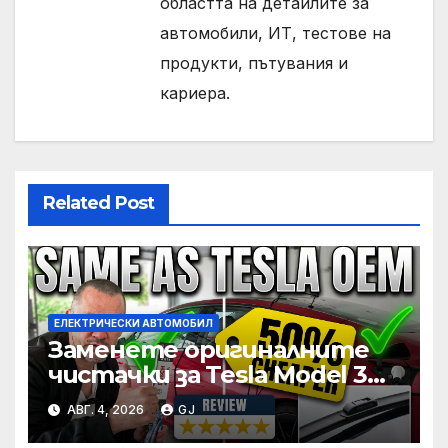
областта на детайлите за
автомобили, ИТ, тестове на
продукти, пътувания и
кариера.
Related Post
ЕЛЕКТРИЧЕСКИ АВТОМОБИЛ
Заменете оригиналните
чистачки за Tesla Model 3
на половината цена
АВГ. 4, 2026
GJ