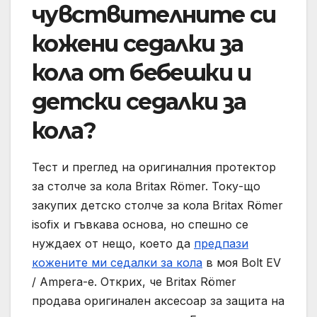
чувствителните си
кожени седалки за
кола от бебешки и
детски седалки за
кола?
Тест и преглед на оригиналния протектор
за столче за кола Britax Römer. Току-що
закупих детско столче за кола Britax Römer
isofix и гъвкава основа, но спешно се
нуждаех от нещо, което да
предпази
кожените ми седалки за кола
в моя Bolt EV
/ Ampera-e. Открих, че Britax Römer
продава оригинален аксесоар за защита на