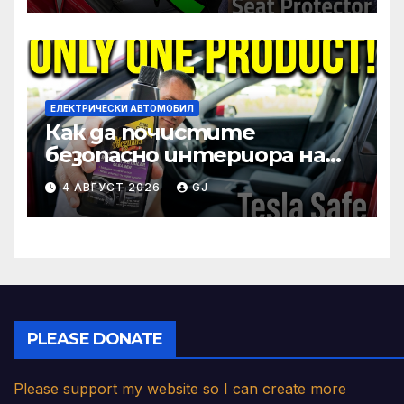
ЕЛЕКТРИЧЕСКИ АВТОМОБИЛ
Как да почистите
безопасно интериора на
Tesla (седалки, волан,
4 АВГУСТ 2026
GJ
екран)
PLEASE DONATE
Please support my website so I can create more