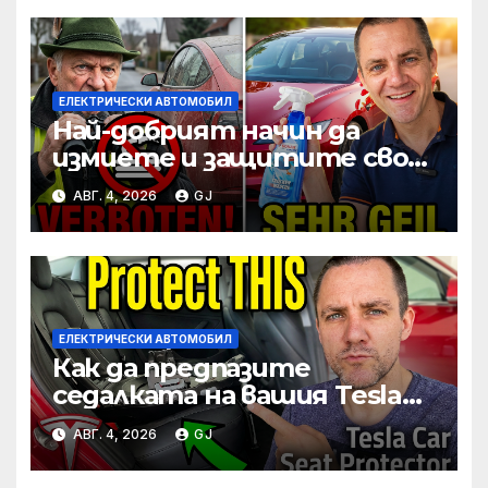
ЕЛЕКТРИЧЕСКИ АВТОМОБИЛ
Най-добрият начин да
измиете и защитите своя
Tesla без вода по време на
АВГ. 4, 2026
GJ
пътуване
ЕЛЕКТРИЧЕСКИ АВТОМОБИЛ
Как да предпазите
седалката на вашия Tesla
от бебешките столчета
АВГ. 4, 2026
GJ
за кола