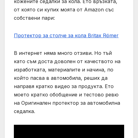
кожените седалки за кола. Ето връзката,
от която си купих моята от Amazon със
собствени пари:
Протектор за столче за кола Britax Römer
В интернет няма много отзиви. Но тъй
като съм доста доволен от качеството на
изработката, материалите и начина, по
който пасва в автомобила, реших да
направя кратко видео за продукта. Ето
моето кратко обобщение и тестово ревю
на Оригинален протектор за автомобилна
седалка.