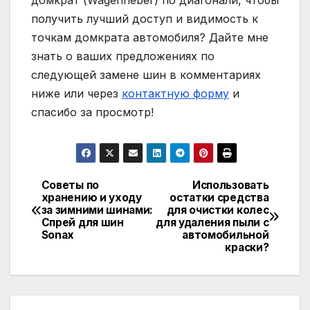
домкрат (Wagenheber) по диагонали, чтобы
получить лучший доступ и видимость к
точкам домкрата автомобиля? Дайте мне
знать о ваших предложениях по
следующей замене шин в комментариях
ниже или через
контактную форму
и
спасибо за просмотр!
Советы по
Использовать
Навигация
хранению и уходу
остатки средства
за зимними шинами:
для очистки колес
по
Спрей для шин
для удаления пыли с
Sonax
автомобильной
записям
краски?