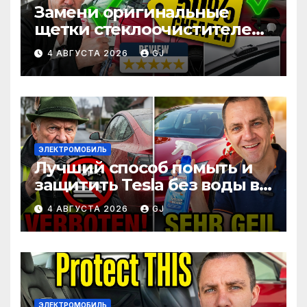
Замени оригинальные
щетки стеклоочистителей
Tesla Model 3 за половину
4 АВГУСТА 2026
GJ
цены
ЭЛЕКТРОМОБИЛЬ
Лучший способ помыть и
защитить Tesla без воды во
время поездки
4 АВГУСТА 2026
GJ
ЭЛЕКТРОМОБИЛЬ