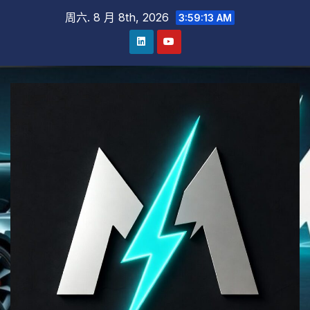
跳
周六. 8 月 8th, 2026
3:59:14 AM
至
内
容