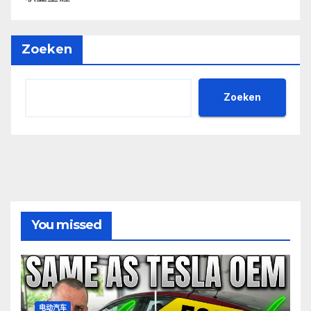
Zoeken
Zoeken
You missed
电动汽车