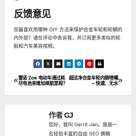
反馈意见
您最喜欢用哪种 DIY 方法来保护合金车轮和轮辋的
内外部？请在评论中告诉我，并订阅更多类似的轮
胎和汽车美容视频。
雷诺 Zoe 电动车通过耗
超洁净合金车轮内侧喷嘴
文
尽电池来增加续航里程？
– 快速、无水
章
导
作者
GJ
航
您好，我叫 Gerrit Jan。我是一
名经验丰富的自由 SEO 撰稿