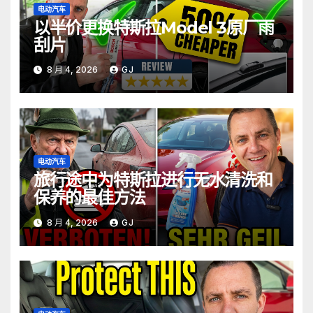
电动汽车
以半价更换特斯拉Model 3原厂雨
刮片
8 月 4, 2026
GJ
电动汽车
旅行途中为特斯拉进行无水清洗和
保养的最佳方法
8 月 4, 2026
GJ