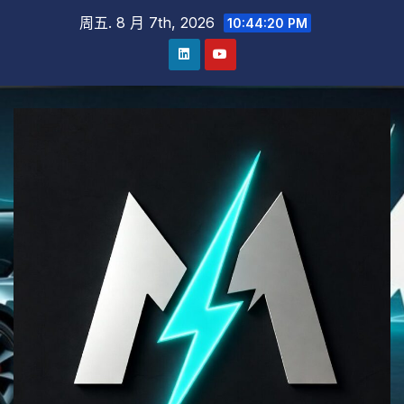
跳
周五. 8 月 7th, 2026
10:44:21 PM
至
内
容