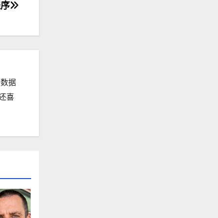
程序
于数据
还喜