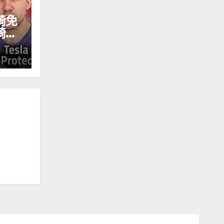
椅免
椅的