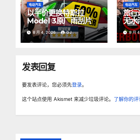
电动汽车
电动汽车
以半价更换特斯拉
旅行
Model 3原厂雨刮片
无水
方法
8 月 4, 2026
GJ
8 月 4
发表回复
要发表评论，您必须先
登录
。
这个站点使用 Akismet 来减少垃圾评论。
了解你的评