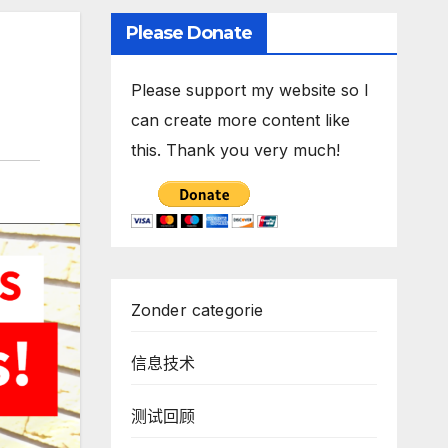
Please Donate
Please support my website so I
can create more content like
this. Thank you very much!
Zonder categorie
信息技术
测试回顾