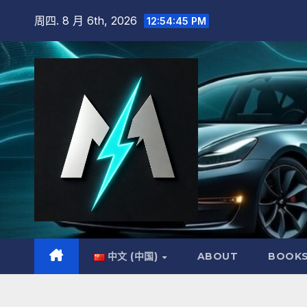
跳
周四. 8 月 6th, 2026
12:54:46 PM
至
内
容
中文 (中国)
ABOUT
BOOK