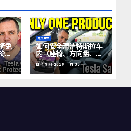
电动汽车
椅免
如何安全清洁特斯拉车
椅的
内（座椅、方向盘、屏
幕）
4 8 月 2026
GJ