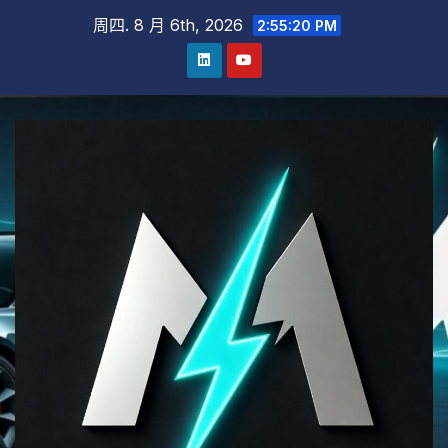
跳
周四. 8 月 6th, 2026
2:55:21 PM
至
内
容