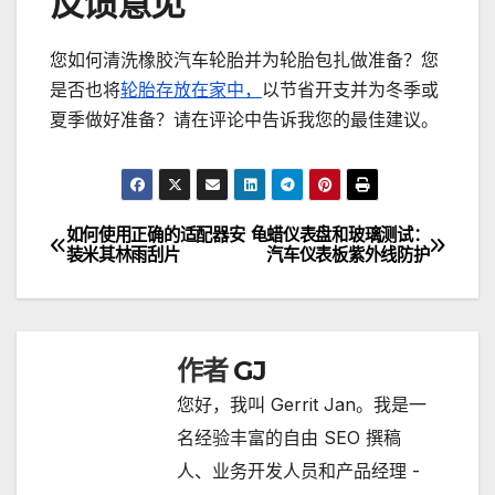
反馈意见
您如何清洗橡胶汽车轮胎并为轮胎包扎做准备？您
是否也将
轮胎存放在家中，
以节省开支并为冬季或
夏季做好准备？请在评论中告诉我您的最佳建议。
如何使用正确的适配器安
龟蜡仪表盘和玻璃测试：
文
装米其林雨刮片
汽车仪表板紫外线防护
章
导
作者
GJ
航
您好，我叫 Gerrit Jan。我是一
名经验丰富的自由 SEO 撰稿
人、业务开发人员和产品经理 -