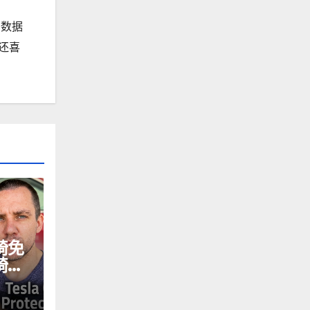
于数据
还喜
椅免
椅的