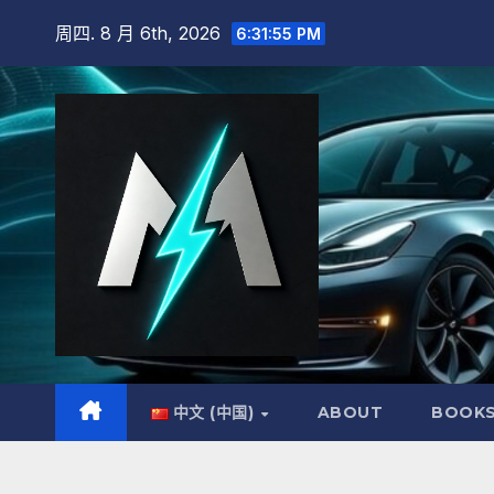
跳
周四. 8 月 6th, 2026
6:31:56 PM
至
内
容
中文 (中国)
ABOUT
BOOK