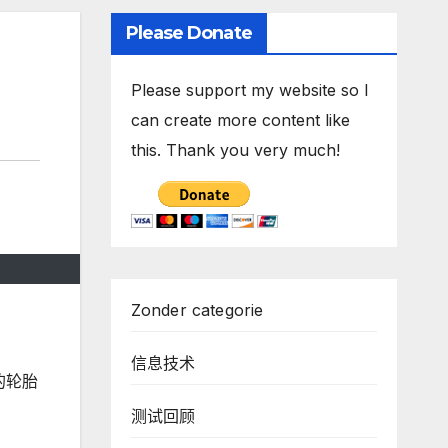
Please Donate
Please support my website so I
can create more content like
this. Thank you very much!
Zonder categorie
信息技术
的轮胎
测试回顾