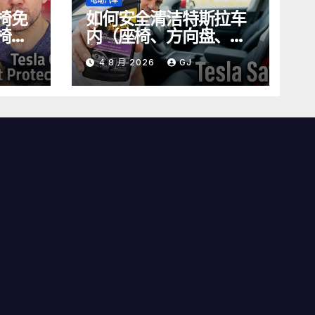
电动汽车
椅免
如何安全清洁特斯拉车
椅的
内（座椅、方向盘、屏
幕）
4 8 月 2026
GJ