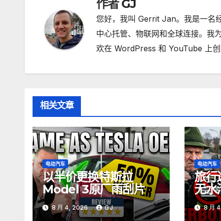
作者
GJ
您好，我叫 Gerrit Jan。我是
中心托管、物联网和全球连接。我为
欢在 WordPress 和 YouT
相关文章
电动汽车
电动汽车
以半价更换特斯拉
旅行
Model 3原厂雨刮片
无水
方法
8 月 4, 2026
GJ
8 月 4