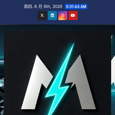
跳
周四. 8 月 6th, 2026
6:31:45 AM
至
内
容