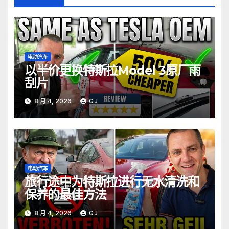
电动汽车
以半价更换特斯拉Model 3原厂雨
刮片
8 月 4, 2026
GJ
电动汽车
旅行途中为特斯拉进行无水清洗和
保养的最佳方法
8 月 4, 2026
GJ