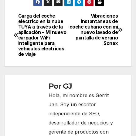
Carga del coche
Vibraciones
Navegación
eléctrico en la nube
instantáneas de
TUYA a través de la
coche cubano con mi
de
aplicación – Mi nuevo
nuevo lavado de
cargador WiFi
pantalla de verano
entradas
inteligente para
Sonax
vehículos eléctricos
de viaje
Por
GJ
Hola, mi nombre es Gerrit
Jan. Soy un escritor
independiente de SEO,
desarrollador de negocios y
gerente de productos con