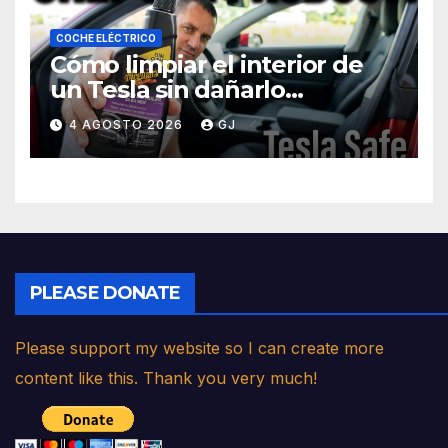
COCHE ELÉCTRICO
Cómo limpiar el interior de
un Tesla sin dañarlo
(asientos, volante, pantalla)
4 AGOSTO 2026
GJ
PLEASE DONATE
Please support my website so I can create more
content like this. Thank you very much!