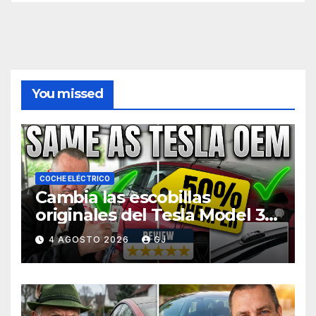
You missed
COCHE ELÉCTRICO
Cambia las escobillas
originales del Tesla Model 3
por la mitad de precio
4 AGOSTO 2026
GJ