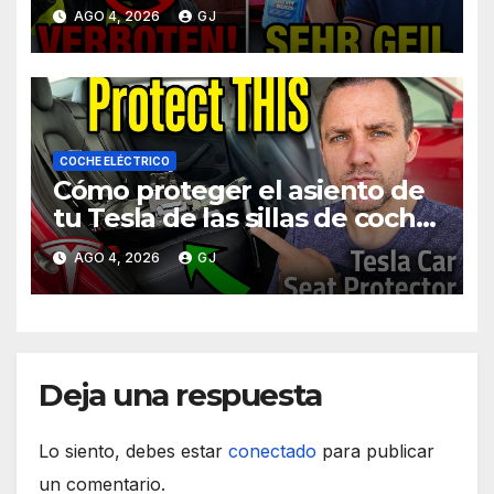
cuando estás de viaje
AGO 4, 2026
GJ
COCHE ELÉCTRICO
Cómo proteger el asiento de
tu Tesla de las sillas de coche
para bebés
AGO 4, 2026
GJ
Deja una respuesta
Lo siento, debes estar
conectado
para publicar
un comentario.