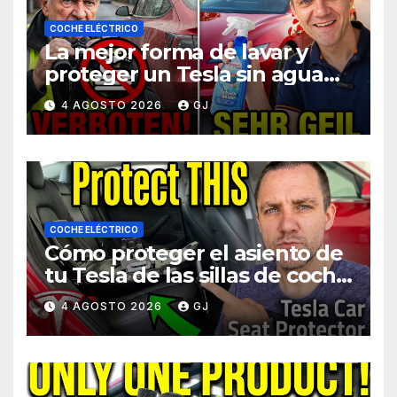
COCHE ELÉCTRICO
La mejor forma de lavar y
proteger un Tesla sin agua
cuando estás de viaje
4 AGOSTO 2026
GJ
COCHE ELÉCTRICO
Cómo proteger el asiento de
tu Tesla de las sillas de coche
para bebés
4 AGOSTO 2026
GJ