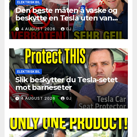
ELEKTRISK BIL
Den beste måten å vaske og
beskytte en Tesla uten vann
på når man er på reise
4 AUGUST 2026
GJ
ELEKTRISK BIL
Slik beskytter du Tesla-setet
mot barneseter
4 AUGUST 2026
GJ