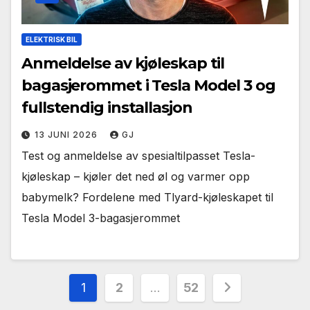
ELEKTRISK BIL
Anmeldelse av kjøleskap til
bagasjerommet i Tesla Model 3 og
fullstendig installasjon
13 JUNI 2026
GJ
Test og anmeldelse av spesialtilpasset Tesla-
kjøleskap – kjøler det ned øl og varmer opp
babymelk? Fordelene med Tlyard-kjøleskapet til
Tesla Model 3-bagasjerommet
Sidepaginering
1
2
…
52