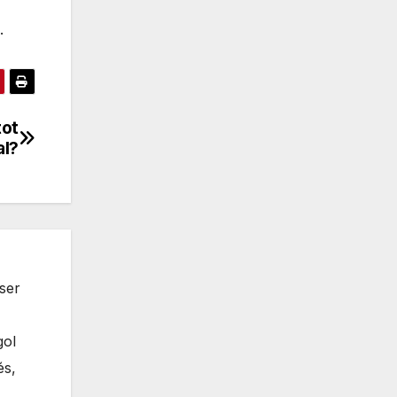
.
tot
al?
ser
gol
és,