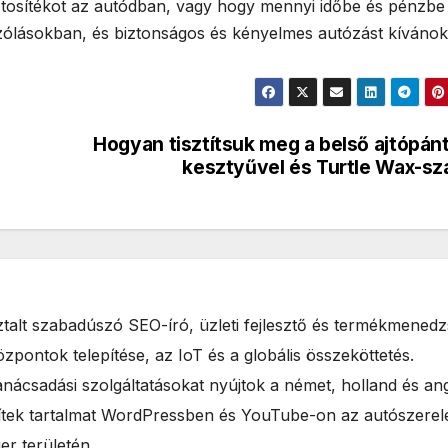
iztosítékot az autódban, vagy hogy mennyi időbe és pénzbe
zólásokban, és biztonságos és kényelmes autózást kívánok
Hogyan tisztítsuk meg a belső ajtópán
kesztyűvel és Turtle Wax-sz
ztalt szabadúszó SEO-író, üzleti fejlesztő és termékmenedz
pontok telepítése, az IoT és a globális összeköttetés.
nácsadási szolgáltatásokat nyújtok a német, holland és an
zítek tartalmat WordPressben és YouTube-on az autószerel
er területén.