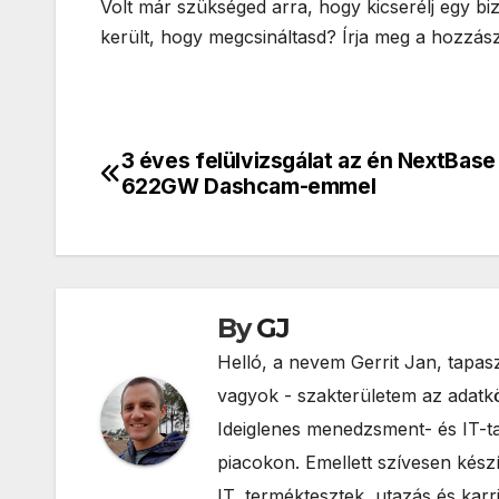
Volt már szükséged arra, hogy kicserélj egy b
került, hogy megcsináltasd? Írja meg a hozzás
3 éves felülvizsgálat az én NextBase
Bejegyzés
622GW Dashcam-emmel
navigáció
By
GJ
Helló, a nevem Gerrit Jan, tapas
vagyok - szakterületem az adatköz
Ideiglenes menedzsment- és IT-ta
piacokon. Emellett szívesen kés
IT, terméktesztek, utazás és karri