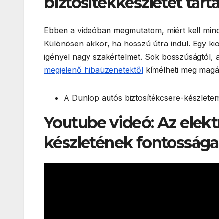
biztosítékkészletet tart
Ebben a videóban megmutatom, miért kell minden
Különösen akkor, ha hosszú útra indul. Egy kio
igényel nagy szakértelmet. Sok bosszúságtól, a
megjelenő hibaüzenetektől
kímélheti meg magá
A Dunlop autós biztosítékcsere-készlete
Youtube videó: Az elekt
készletének fontossága