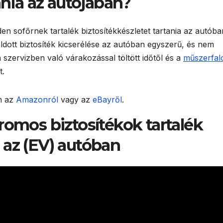
ania az autójában?
 sofőrnek tartalék biztosítékkészletet tartania az autóba
ldott biztosíték kicserélése az autóban egyszerű, és nem
 szervizben való várakozással töltött időtől és a
műszerfal
t.
m az
Amazonról
vagy az
eBayről
.
romos biztosítékok tartalék
 az (EV) autóban