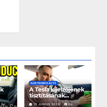
ELEKTROMOS AUTÓ
uk
A Tesla kijelzőjének
tisztításának
k,
legjobb módja a
GJ
16 JÚNIUS 2026
GJ