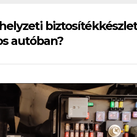
elyzeti biztosítékkészle
os autóban?