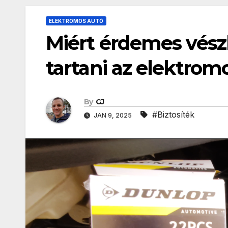
ELEKTROMOS AUTÓ
Miért érdemes vészh
tartani az elektrom
By
GJ
#Biztosíték
JAN 9, 2025