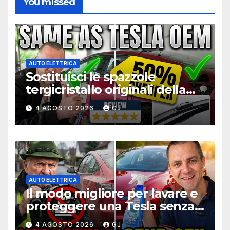
You missed
AUTO ELETTRICA
Sostituisci le spazzole
tergicristallo originali della
Tesla Model 3 a metà prezzo
4 AGOSTO 2026
GJ
AUTO ELETTRICA
Il modo migliore per lavare e
proteggere una Tesla senza
usare acqua mentre sei in
4 AGOSTO 2026
GJ