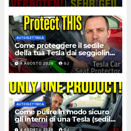
viaggio
AUTO ELETTRICA
Come proteggere il sedile
della tua Tesla dai seggiolini
per bambini
4 AGOSTO 2026
GJ
AUTO ELETTRICA
Come pulire in modo sicuro
gli interni di una Tesla (sedili,
volante, schermo)
4 AGOSTO 2026
GJ