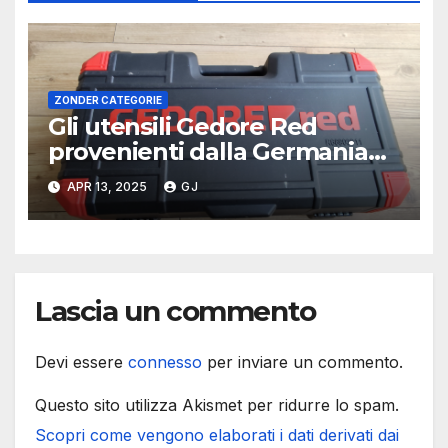
ZONDER CATEGORIE
Gli utensili Gedore Red
provenienti dalla Germania
sono migliori e di qualità
APR 13, 2025
GJ
superiore?
Lascia un commento
Devi essere
connesso
per inviare un commento.
Questo sito utilizza Akismet per ridurre lo spam.
Scopri come vengono elaborati i dati derivati dai