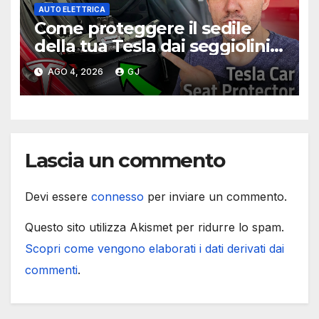
AUTO ELETTRICA
Come proteggere il sedile
della tua Tesla dai seggiolini
per bambini
AGO 4, 2026
GJ
Lascia un commento
Devi essere
connesso
per inviare un commento.
Questo sito utilizza Akismet per ridurre lo spam.
Scopri come vengono elaborati i dati derivati dai
commenti
.