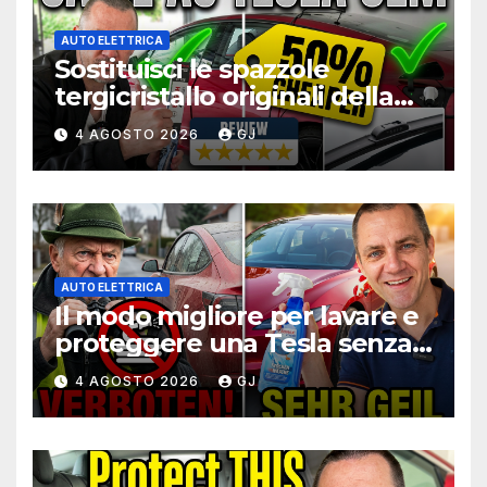
AUTO ELETTRICA
Sostituisci le spazzole
tergicristallo originali della
Tesla Model 3 a metà prezzo
4 AGOSTO 2026
GJ
AUTO ELETTRICA
Il modo migliore per lavare e
proteggere una Tesla senza
usare acqua mentre sei in
4 AGOSTO 2026
GJ
viaggio