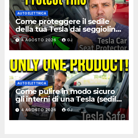
AUTO ELETTRICA
Come proteggere il sedile
della tua Tesla dai seggiolini
per bambini
4 AGOSTO 2026
GJ
AUTO ELETTRICA
Come pulire in modo sicuro
gli interni di una Tesla (sedili,
volante, schermo)
4 AGOSTO 2026
GJ