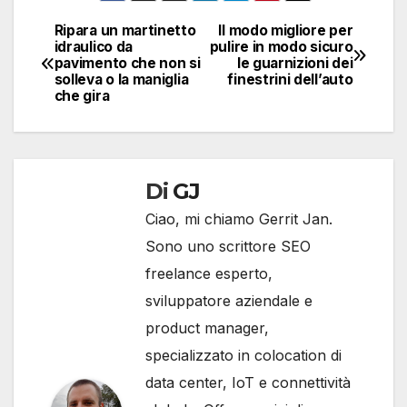
Ripara un martinetto
Il modo migliore per
Navigazione
idraulico da
pulire in modo sicuro
pavimento che non si
le guarnizioni dei
articoli
solleva o la maniglia
finestrini dell’auto
che gira
Di
GJ
Ciao, mi chiamo Gerrit Jan.
Sono uno scrittore SEO
freelance esperto,
sviluppatore aziendale e
product manager,
specializzato in colocation di
data center, IoT e connettività