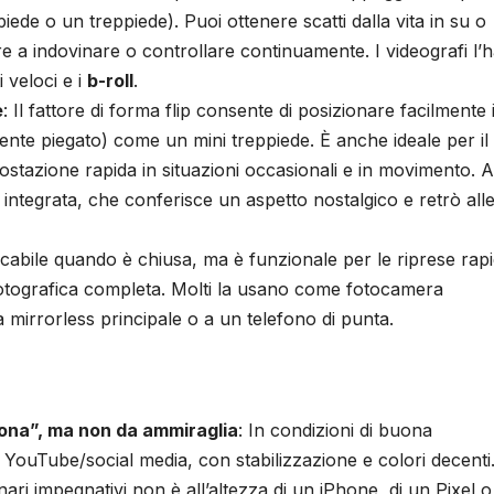
ede o un treppiede). Puoi ottenere scatti dalla vita in su o
re a indovinare o controllare continuamente. I videografi l
 veloci e i
b-roll
.
e
: Il fattore di forma flip consente di posizionare facilmente i
ente piegato) come un mini treppiede. È anche ideale per il
tazione rapida in situazioni occasionali e in movimento. A
integrata, che conferisce un aspetto nostalgico e retrò all
scabile quando è chiusa, ma è funzionale per le riprese rap
fotografica completa. Molti la usano come fotocamera
 mirrorless principale o a un telefono di punta.
uona”, ma non da ammiraglia
: In condizioni di buona
r YouTube/social media, con stabilizzazione e colori decenti.
nari impegnativi non è all’altezza di un iPhone, di un Pixel o