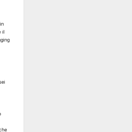
in
 il
gging
sei
o
lche