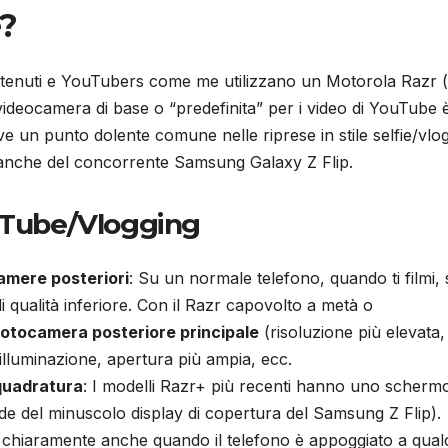
e?
contenuti e YouTubers come me utilizzano un Motorola Razr (
videocamera di base o “predefinita” per i video di YouTube è
lve un punto dolente comune nelle riprese in stile selfie/vlo
 o anche del concorrente Samsung Galaxy Z Flip.
ouTube/Vlogging
camere posteriori
: Su un normale telefono, quando ti filmi, 
i qualità inferiore. Con il Razr capovolto a metà o
fotocamera posteriore principale
(risoluzione più elevata,
a illuminazione, apertura più ampia, ecc.
nquadratura
: I modelli Razr+ più recenti hanno uno scherm
ande del minuscolo display di copertura del Samsung Z Flip).
e chiaramente anche quando il telefono è appoggiato a qua