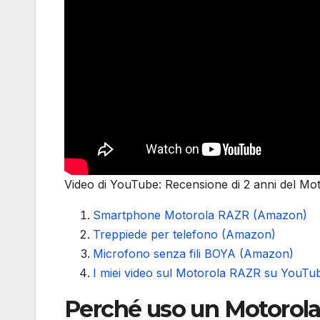
Video di YouTube: Recensione di 2 anni del Mo
Smartphone Motorola RAZR (Amazon)
Treppiede per telefono (Amazon)
Microfono senza fili BOYA (Amazon)
I miei video sul Motorola RAZR su YouTu
Perché uso un Motorol