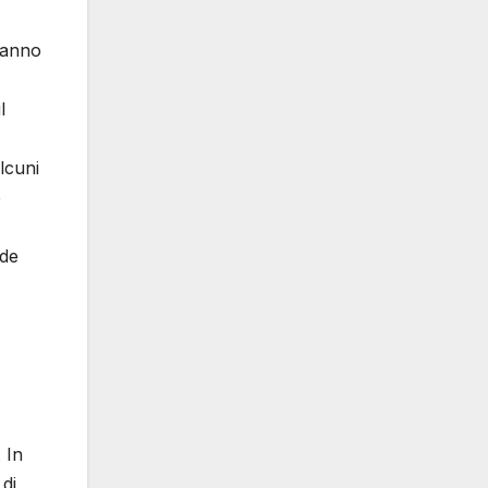
’hanno
l
lcuni
e
ide
 In
 di