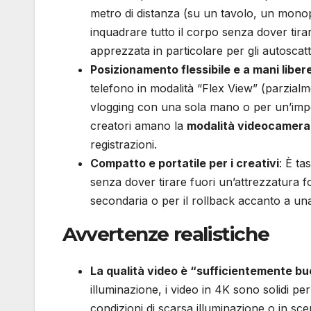
metro di distanza (su un tavolo, un monopi
inquadrare tutto il corpo senza dover tira
apprezzata in particolare per gli autoscatti
Posizionamento flessibile e a mani liber
telefono in modalità “Flex View” (parzialm
vlogging con una sola mano o per un’impos
creatori amano la
modalità videocamera
registrazioni.
Compatto e portatile per i creativi
: È ta
senza dover tirare fuori un’attrezzatura 
secondaria o per il rollback accanto a una
Avvertenze realistiche
La qualità video è “sufficientemente b
illuminazione, i video in 4K sono solidi pe
condizioni di scarsa illuminazione o in sce