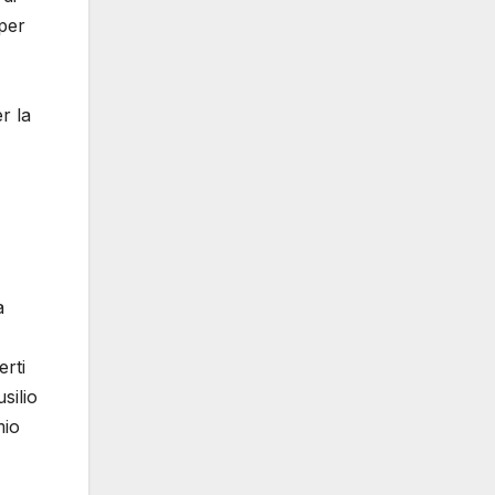
 per
r la
a
erti
silio
mio