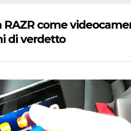
ola RAZR come videocame
i di verdetto