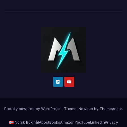
Proudly powered by WordPress
|
Theme:
Newsup
by
Themeansar
.
Norsk Bokmål
About
Books
Amazon
YouTube
LinkedIn
Privacy