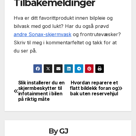
Tilbakemeldinger
Hva er ditt favorittprodukt innen bilpleie og
bilvask med god lukt? Har du også prøvd
andre Sonax-skjermvask
og frontrutevæsker?
Skriv til meg i kommentarfeltet og takk for at
du ser på.
Slik installerer du en
Hvordan reparere et
Innleggsnavigasjon
skjermbeskytter til
flatt bildekk foran og
infotainment i bilen
bak uten reservehjul
på riktig måte
By
GJ