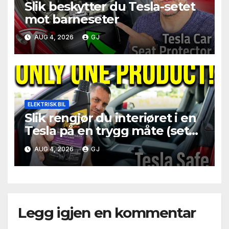
Slik beskytter du Tesla-setet
mot barneseter
AUG 4, 2026
GJ
ELEKTRISK BIL
Slik rengjør du interiøret i en
Tesla på en trygg måte (seter,
ratt, skjerm)
AUG 4, 2026
GJ
Legg igjen en kommentar