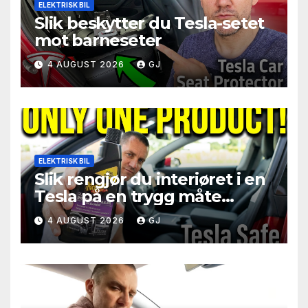
ELEKTRISK BIL
Slik beskytter du Tesla-setet
mot barneseter
4 AUGUST 2026
GJ
ELEKTRISK BIL
Slik rengjør du interiøret i en
Tesla på en trygg måte
(seter, ratt, skjerm)
4 AUGUST 2026
GJ