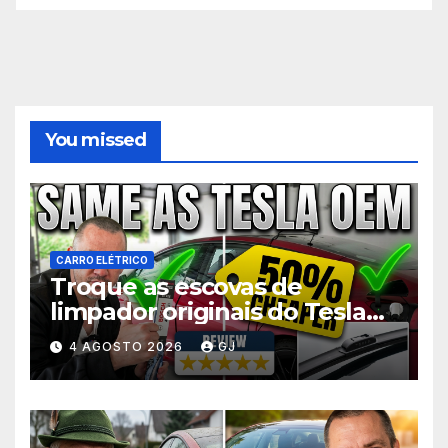
You missed
CARRO ELÉTRICO
Troque as escovas de
limpador originais do Tesla
Model 3 pela metade do
4 AGOSTO 2026
GJ
preço