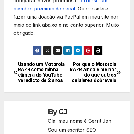
comparar novos produtos e
torne-se um
membro premium do canal
. Ou considere
fazer uma doação via PayPal em meu site por
meio do link abaixo e no canto superior. Muito
obrigado.
Usando um Motorola
Por que o Motorola
Navegação
RAZR como minha
RAZR ainda é melhor
câmera do YouTube –
do que outros
de
veredicto de 2 anos
celulares dobráveis
Post
By
GJ
Olá, meu nome é Gerrit Jan.
Sou um escritor SEO