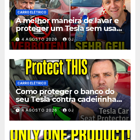
CARRO ELÉTRICO
A melhor maneira de lavar e
proteger um Tesla sem usar
água durante uma viagem
4 AGOSTO 2026
GJ
CARRO ELÉTRICO
Como proteger o banco do
seu Tesla contra cadeirinhas
de bebê
4 AGOSTO 2026
GJ