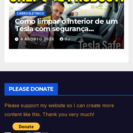
CARRO ELÉTRICO
Como limpar o interior de um
Tesla com segurança
(bancos, volante, tela)
4 AGOSTO 2026
GJ
PLEASE DONATE
Please support my website so I can create more
content like this. Thank you very much!