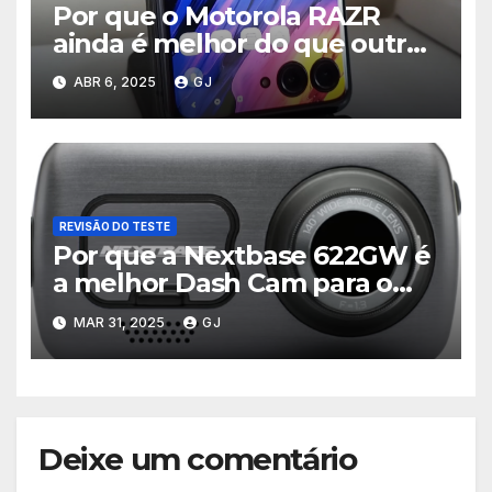
Por que o Motorola RAZR
ainda é melhor do que outros
celulares dobráveis
ABR 6, 2025
GJ
REVISÃO DO TESTE
Por que a Nextbase 622GW é
a melhor Dash Cam para o
seu carro
MAR 31, 2025
GJ
Deixe um comentário