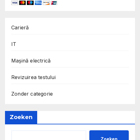
Carieră
IT
Mașină electrică
Revizuirea testului
Zonder categorie
Zoeken
Zoeken