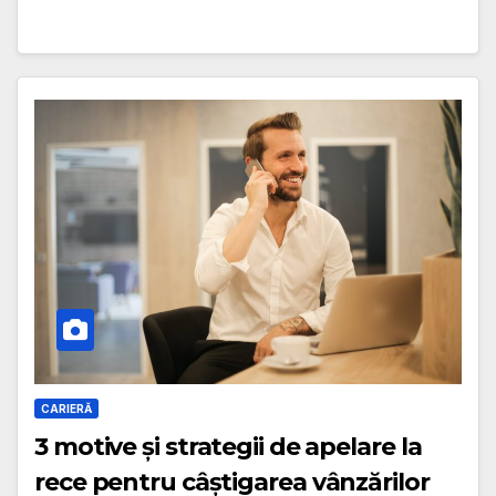
CARIERĂ
3 motive și strategii de apelare la
rece pentru câștigarea vânzărilor