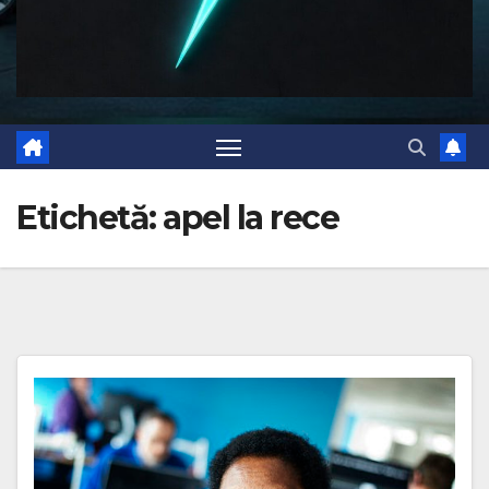
Etichetă:
apel la rece