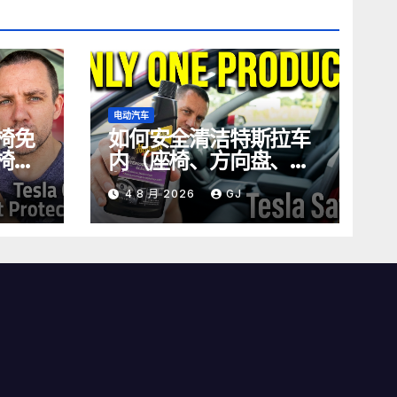
电动汽车
椅免
如何安全清洁特斯拉车
椅的
内（座椅、方向盘、屏
幕）
4 8 月 2026
GJ