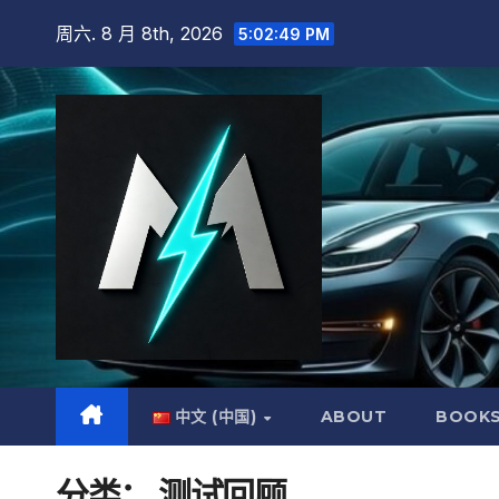
跳
周六. 8 月 8th, 2026
5:02:50 PM
至
内
容
中文 (中国)
ABOUT
BOOK
分类：
测试回顾