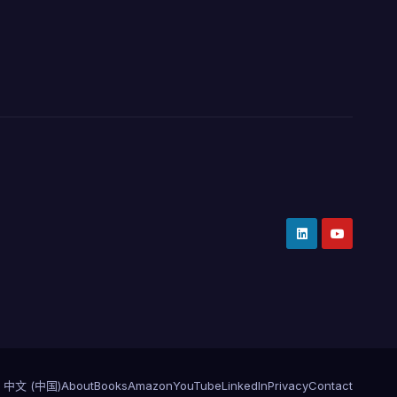
中文 (中国)
About
Books
Amazon
YouTube
LinkedIn
Privacy
Contact