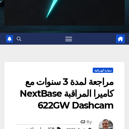
سيارة كهربائية
مراجعة لمدة 3 سنوات مع
كاميرا المراقبة NextBase
622GW Dashcam
GJ
By
#كاميرا مراقبة