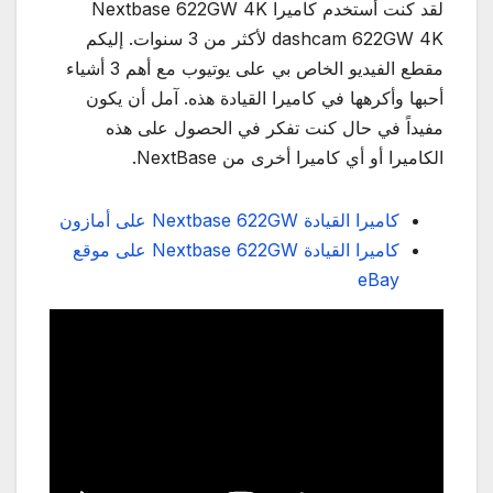
لقد كنت أستخدم كاميرا Nextbase 622GW 4K
dashcam 622GW 4K لأكثر من 3 سنوات. إليكم
مقطع الفيديو الخاص بي على يوتيوب مع أهم 3 أشياء
أحبها وأكرهها في كاميرا القيادة هذه. آمل أن يكون
مفيداً في حال كنت تفكر في الحصول على هذه
الكاميرا أو أي كاميرا أخرى من NextBase.
كاميرا القيادة Nextbase 622GW على أمازون
كاميرا القيادة Nextbase 622GW على موقع
eBay