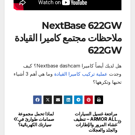
NextBase 622GW
ملاحظات مجتمع كاميرا القيادة
622GW
هل لديك أيضاً كاميرا Nextbase dashcam؟ كيف
وجدت
عملية تركيب كاميرا القيادة
وما هي أهم 3 أشياء
تحبها وتكرهها؟
مراجعة غسيل السيارات
لماذا تحمل مجموعة
تصفّح
ARMOR ALL – تنظيف
صمامات طوارئ في
غشاء المرور والإطارات
سيارتك الكهربائية؟
المقالات
والجلد والعجلات