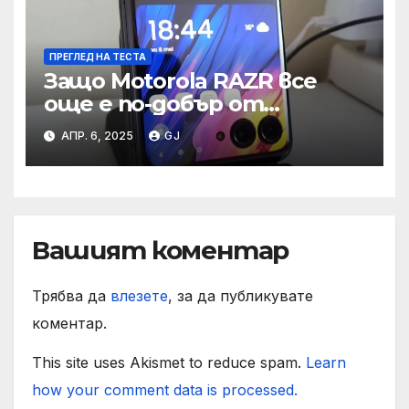
ПРЕГЛЕД НА ТЕСТА
Защо Motorola RAZR все
още е по-добър от
другите сгъваеми
АПР. 6, 2025
GJ
телефони
Вашият коментар
Трябва да
влезете
, за да публикувате
коментар.
This site uses Akismet to reduce spam.
Learn
how your comment data is processed.