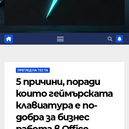
ПРЕГЛЕД НА ТЕСТА
5 причини, поради
които геймърската
клавиатура е по-
добра за бизнес
работа в Office