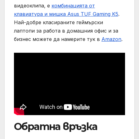
видеоклипа, е
комбинацията от
клавиатура и мишка Asus TUF Gaming K5
.
Най-добре класираните геймърски
лаптопи за работа в домашния офис и за
бизнес можете да намерите тук в
Amazon
.
Обратна връзка