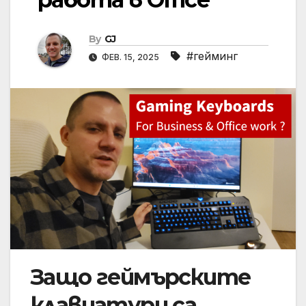
By
GJ
#гейминг
ФЕВ. 15, 2025
Защо геймърските
клавиатури са