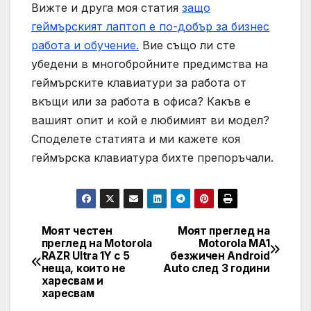
Вижте и друга моя статия
защо
геймърският лаптоп е по-добър за бизнес
работа и обучение.
Вие също ли сте
убедени в многобройните предимства на
геймърските клавиатури за работа от
вкъщи или за работа в офиса? Какъв е
вашият опит и кой е любимият ви модел?
Споделете статията и ми кажете коя
геймърска клавиатура бихте препоръчали.
Моят честен
Моят преглед на
Навигация
преглед на Motorola
Motorola MA1
RAZR Ultra 1Y с 5
безжичен Android
неща, които не
Auto след 3 години
харесвам и
харесвам