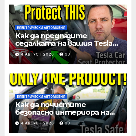
ЕЛЕКТРИЧЕСКИ АВТОМОБИЛ
Как да предпазите
седалката на вашия Tesla
от бебешките столчета
4 АВГУСТ 2026
GJ
за кола
ЕЛЕКТРИЧЕСКИ АВТОМОБИЛ
Как да почистите
безопасно интериора на
Tesla (седалки, волан,
4 АВГУСТ 2026
GJ
екран)