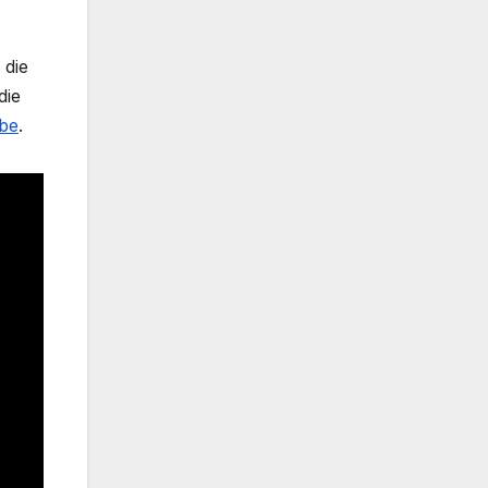
 die
die
abe
.