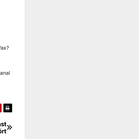
Wax?
Kanal
ast
ört