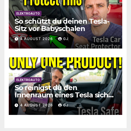
ELEKTROAUTO
So schützt du deinen Tesla-
Sitz vor Babyschalen
4 AUGUST 2026
GJ
ELEKTROAUTO
So reinigst du den
Innenraum eines Tesla sicher
(Sitze, Lenkrad, Bildschirm)
4 AUGUST 2026
GJ