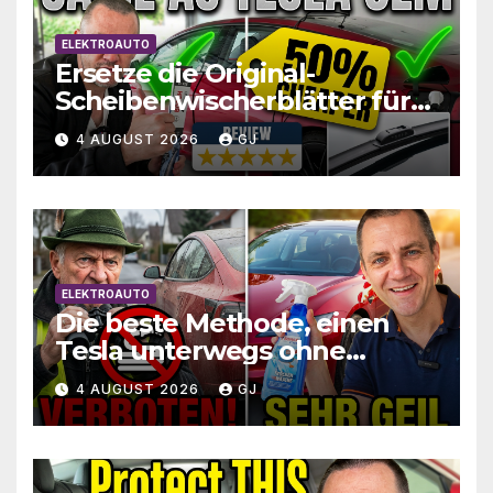
ELEKTROAUTO
Ersetze die Original-
Scheibenwischerblätter für
das Tesla Model 3 zum
4 AUGUST 2026
GJ
halben Preis
ELEKTROAUTO
Die beste Methode, einen
Tesla unterwegs ohne
Wasser zu waschen und zu
4 AUGUST 2026
GJ
schützen