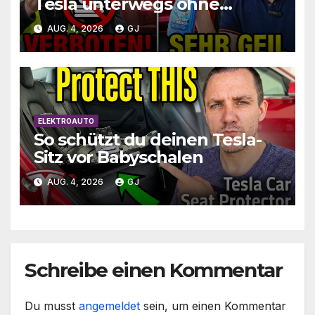
Tesla unterwegs ohne
Wasser zu waschen und zu
AUG. 4, 2026
GJ
schützen
ELEKTROAUTO
So schützt du deinen Tesla-
Sitz vor Babyschalen
AUG. 4, 2026
GJ
Schreibe einen Kommentar
Du musst
angemeldet
sein, um einen Kommentar