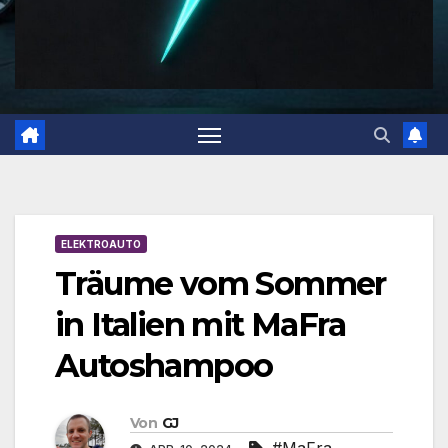
ELEKTROAUTO
Träume vom Sommer
in Italien mit MaFra
Autoshampoo
Von
GJ
#MaFra