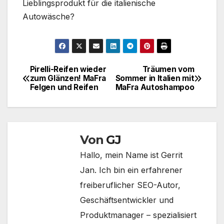
Lieblingsprodukt für die italienische
Autowäsche?
Pirelli-Reifen wieder
Träumen vom
Beitragsnavigation
zum Glänzen! MaFra
Sommer in Italien mit
Felgen und Reifen
MaFra Autoshampoo
Von
GJ
Hallo, mein Name ist Gerrit
Jan. Ich bin ein erfahrener
freiberuflicher SEO-Autor,
Geschäftsentwickler und
Produktmanager – spezialisiert