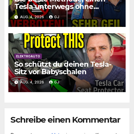
Tesla unterwegs ohne
Wasser zu waschen und zu
AUG. 4, 2026
GJ
schützen
ELEKTROAUTO
So schützt du deinen Tesla-
Sitz vor Babyschalen
AUG. 4, 2026
GJ
Schreibe einen Kommentar