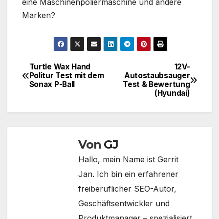
eine Maschinenpoliermaschine und andere
Marken?
Turtle Wax Hand
12V-
Beitragsnavigation
Politur Test mit dem
Autostaubsauger
Sonax P-Ball
Test & Bewertung
(Hyundai)
Von
GJ
Hallo, mein Name ist Gerrit
Jan. Ich bin ein erfahrener
freiberuflicher SEO-Autor,
Geschäftsentwickler und
Produktmanager – spezialisiert