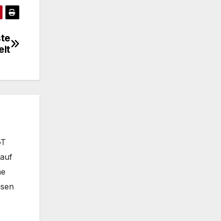
ste
elt
oT
 auf
ne
isen