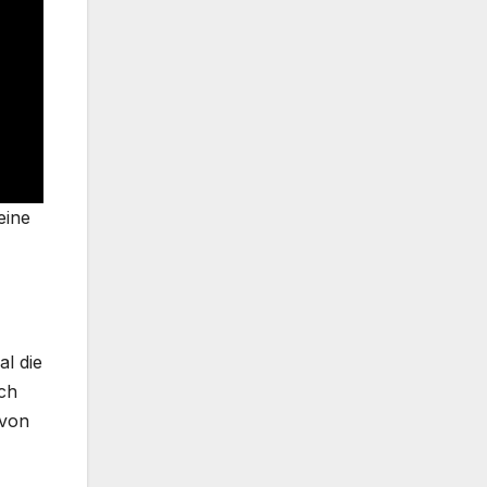
eine
al die
ich
 von