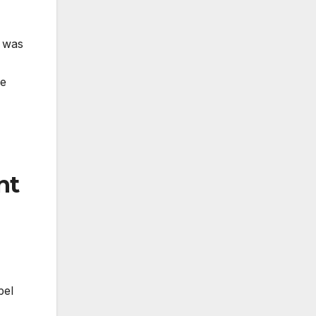
, was
ge
nt
pel