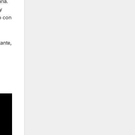
ria.
y
co con
ante,