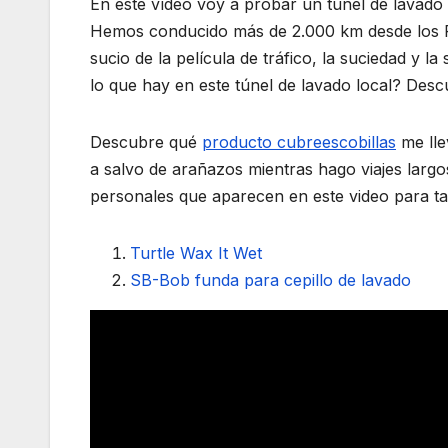
En este vídeo voy a probar un túnel de lavado 
Hemos conducido más de 2.000 km desde los Pa
sucio de la película de tráfico, la suciedad y l
lo que hay en este túnel de lavado local? Desc
Descubre qué
producto cubreescobillas
me lle
a salvo de arañazos mientras hago viajes largo
personales que aparecen en este video para tal
Turtle Wax It Wet
SB-Bob funda para cepillo de lavado