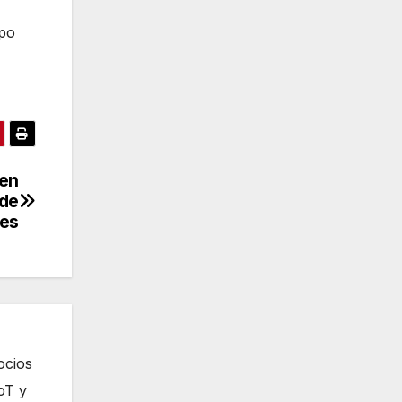
mpo
 en
 de
es
ocios
oT y