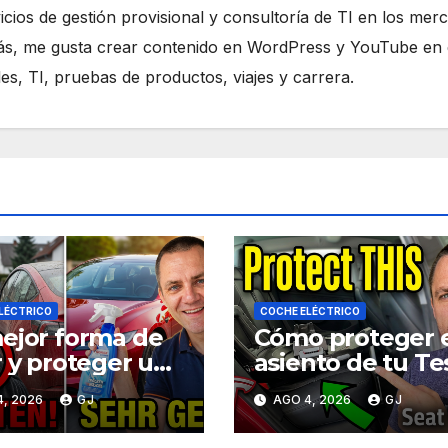
icios de gestión provisional y consultoría de TI en los mer
ás, me gusta crear contenido en WordPress y YouTube en 
es, TI, pruebas de productos, viajes y carrera.
LÉCTRICO
COCHE ELÉCTRICO
ejor forma de
Cómo proteger 
r y proteger un
asiento de tu Te
a sin agua
de las sillas de
4, 2026
GJ
AGO 4, 2026
GJ
do estás de
coche para beb