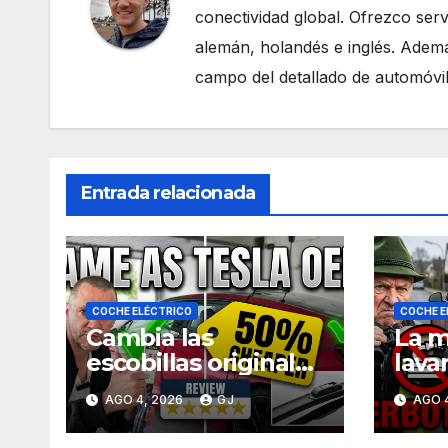
conectividad global. Ofrezco serv
alemán, holandés e inglés. Adem
campo del detallado de automóvil
Entrada relacionada
COCHE ELÉCTRICO
COCHE E
Cambia las
La m
escobillas originales
lava
del Tesla Model 3
Tesl
AGO 4, 2026
GJ
AGO 
por la mitad de
cuan
precio
viaje