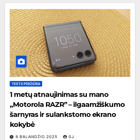
TESTO PERŽIŪRA
1 metų atnaujinimas su mano
„Motorola RAZR” – ilgaamžiškumo
šarnyras ir sulankstomo ekrano
kokybė
6 BALANDŽIO 2025
GJ