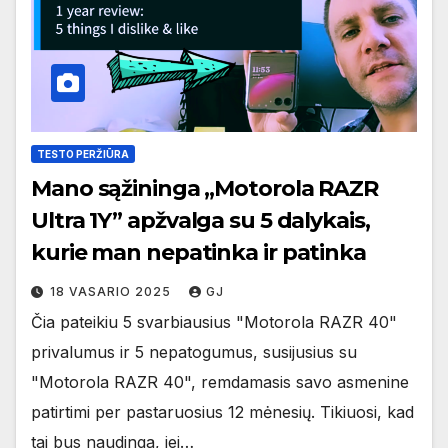
TESTO PERŽIŪRA
Mano sąžininga „Motorola RAZR
Ultra 1Y” apžvalga su 5 dalykais,
kurie man nepatinka ir patinka
18 VASARIO 2025
GJ
Čia pateikiu 5 svarbiausius "Motorola RAZR 40"
privalumus ir 5 nepatogumus, susijusius su
"Motorola RAZR 40", remdamasis savo asmenine
patirtimi per pastaruosius 12 mėnesių. Tikiuosi, kad
tai bus naudinga, jei…