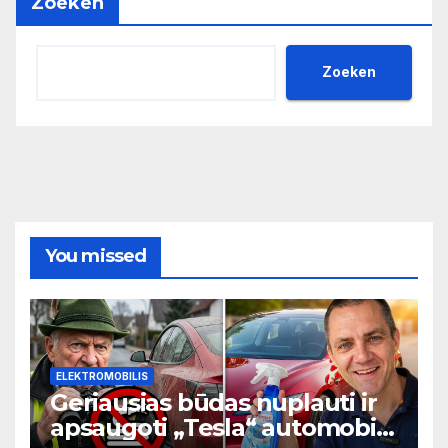
Zoeken
Zoeken
You missed
ELEKTROMOBILIS
Geriausias būdas nuplauti ir
apsaugoti „Tesla“ automobilį