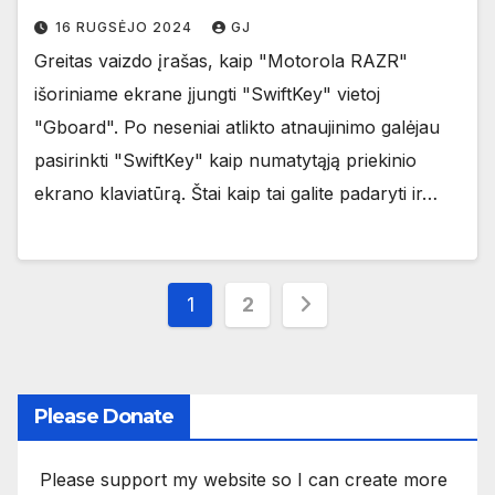
16 RUGSĖJO 2024
GJ
Greitas vaizdo įrašas, kaip "Motorola RAZR"
išoriniame ekrane įjungti "SwiftKey" vietoj
"Gboard". Po neseniai atlikto atnaujinimo galėjau
pasirinkti "SwiftKey" kaip numatytąją priekinio
ekrano klaviatūrą. Štai kaip tai galite padaryti ir…
Įrašų
1
2
puslapiavimas
Please Donate
Please support my website so I can create more