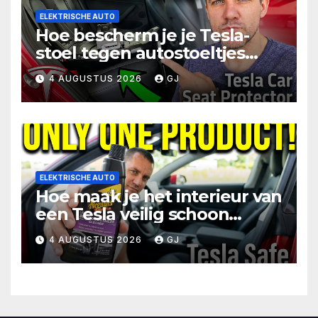
ELEKTRISCHE AUTO
Hoe bescherm je je Tesla-
stoel tegen autostoeltjes
voor baby’s
4 AUGUSTUS 2026
GJ
ELEKTRISCHE AUTO
Hoe maak je het interieur van
een Tesla veilig schoon
(stoelen, stuurwiel, scherm)
4 AUGUSTUS 2026
GJ