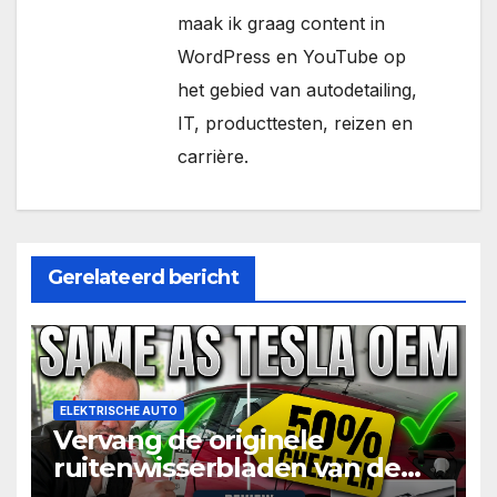
maak ik graag content in
WordPress en YouTube op
het gebied van autodetailing,
IT, producttesten, reizen en
carrière.
Gerelateerd bericht
ELEKTRISCHE AUTO
Vervang de originele
ruitenwisserbladen van de
Tesla Model 3 voor de helft