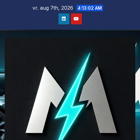
Ga
vr. aug 7th, 2026
4:13:03 AM
naar
de
inhoud