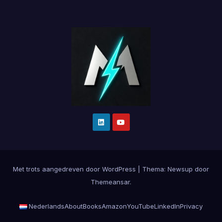
Met trots aangedreven door WordPress
|
Thema:
Newsup
door
Themeansar
.
Nederlands
About
Books
Amazon
YouTube
LinkedIn
Privacy