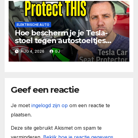
ELEKTRISCHE AUTO
Hoe bescherm je je Tesla-
stoel tegen autostoeltjes
voor baby’s
AUG 4, 2026
GJ
Geef een reactie
Je moet
ingelogd zijn op
om een reactie te
plaatsen.
Deze site gebruikt Akismet om spam te
verminderen.
Bekijk hoe je reactie gegevens