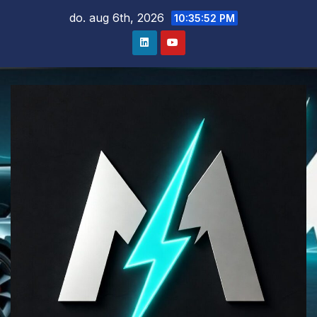
Ga
do. aug 6th, 2026
10:35:53 PM
naar
de
inhoud