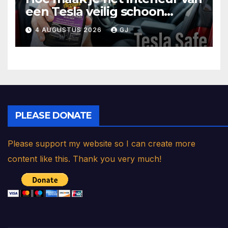
een Tesla veilig schoon
(stoelen, stuurwiel, scherm)
4 AUGUSTUS 2026
GJ
PLEASE DONATE
Please support my website so I can create more
content like this. Thank you very much!