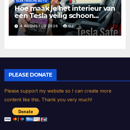
ELEKTRISCHE AUTO
Hoe maak je het interieur van
een Tesla veilig schoon
(stoelen, stuurwiel, scherm)
4 AUGUSTUS 2026
GJ
PLEASE DONATE
Please support my website so I can create more
content like this. Thank you very much!