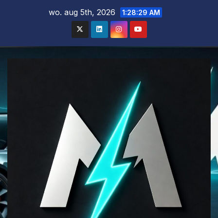
Ga
wo. aug 5th, 2026
1:28:30 AM
naar
de
inhoud