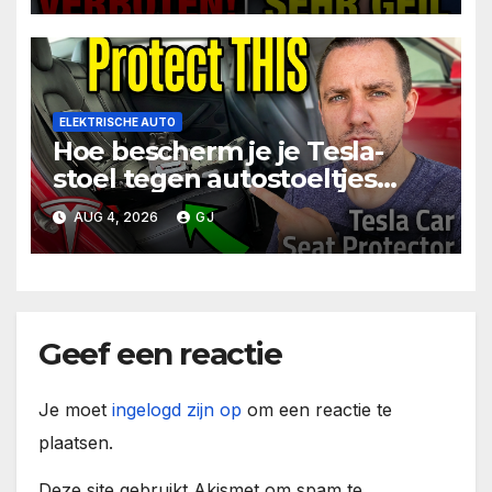
ELEKTRISCHE AUTO
Hoe bescherm je je Tesla-
stoel tegen autostoeltjes
voor baby’s
AUG 4, 2026
GJ
Geef een reactie
Je moet
ingelogd zijn op
om een reactie te
plaatsen.
Deze site gebruikt Akismet om spam te