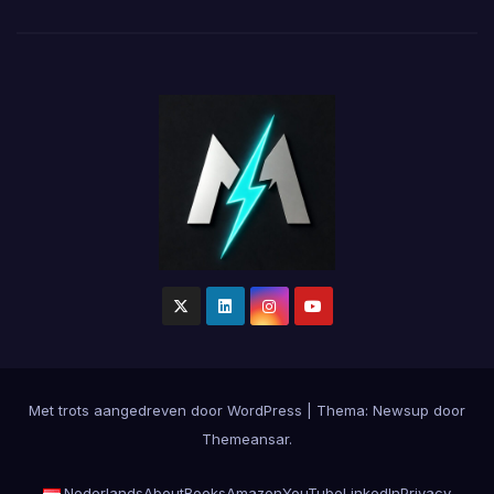
Met trots aangedreven door WordPress
|
Thema:
Newsup
door
Themeansar
.
Nederlands
About
Books
Amazon
YouTube
LinkedIn
Privacy