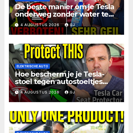
De beste manier om je Tesla
onderweg zonder water te
wassen en te beschermen
4 AUGUSTUS 2026
GJ
ELEKTRISCHE AUTO
Hoe bescherm je je Tesla-
stoel tegen autostoeltjes
voor baby’s
4 AUGUSTUS 2026
GJ