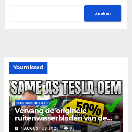
Zoeken
You missed
ELEKTRISCHE AUTO
Vervang de originele
ruitenwisserbladen van de
Tesla Model 3 voor de helft
4 AUGUSTUS 2026
GJ