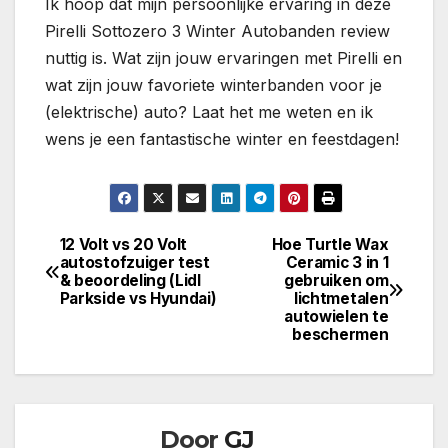
Ik hoop dat mijn persoonlijke ervaring in deze
Pirelli Sottozero 3 Winter Autobanden review
nuttig is. Wat zijn jouw ervaringen met Pirelli en
wat zijn jouw favoriete winterbanden voor je
(elektrische) auto? Laat het me weten en ik
wens je een fantastische winter en feestdagen!
12 Volt vs 20 Volt
Hoe Turtle Wax
Bericht
autostofzuiger test
Ceramic 3 in 1
& beoordeling (Lidl
gebruiken om
navigatie
Parkside vs Hyundai)
lichtmetalen
autowielen te
beschermen
Door
GJ