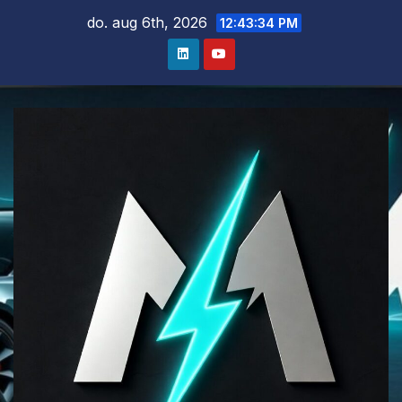
Ga
do. aug 6th, 2026
12:43:35 PM
naar
de
inhoud