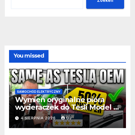
Zoeken
You missed
SAMOCHÓD ELEKTRYCZNY
Wymień oryginalne pióra
wycieraczek do Tesli Model 3
za połowę ceny
4 SIERPNIA 2026
GJ