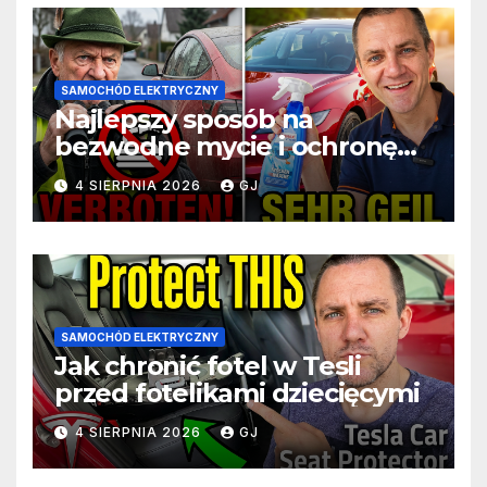
SAMOCHÓD ELEKTRYCZNY
Najlepszy sposób na
bezwodne mycie i ochronę
Tesli podczas podróży
4 SIERPNIA 2026
GJ
SAMOCHÓD ELEKTRYCZNY
Jak chronić fotel w Tesli
przed fotelikami dziecięcymi
4 SIERPNIA 2026
GJ