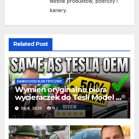
testów produktów, podróży i
kariery.
Related Post
SAMOCHÓD ELEKTRYCZNY
Wymień oryginalne pióra
wycieraczek do Tesli Model 3
za połowę ceny
SIE 4, 2026
GJ