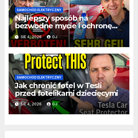
SAMOCHÓD ELEKTRYCZNY
Najlepszy sposób na
bezwodne mycie i ochronę
Tesli podczas podróży
SIE 4, 2026
GJ
SAMOCHÓD ELEKTRYCZNY
Jak chronić fotel w Tesli
przed fotelikami dziecięcymi
SIE 4, 2026
GJ