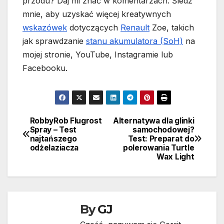
przodu? Daj mi znać w komentarzach. Śledź
mnie, aby uzyskać więcej kreatywnych
wskazówek
dotyczących
Renault
Zoe, takich
jak sprawdzanie
stanu akumulatora (SoH)
na
mojej stronie, YouTube, Instagramie lub
Facebooku.
RobbyRob Flugrost
Alternatywa dla glinki
Nawigacja
Spray – Test
samochodowej?
najtańszego
Test: Preparat do
wpisu
odżelaziacza
polerowania Turtle
Wax Light
By
GJ