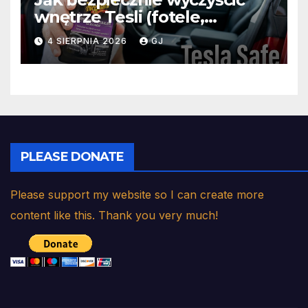
wnętrze Tesli (fotele,
kierownicę, ekran)
4 SIERPNIA 2026
GJ
PLEASE DONATE
Please support my website so I can create more
content like this. Thank you very much!