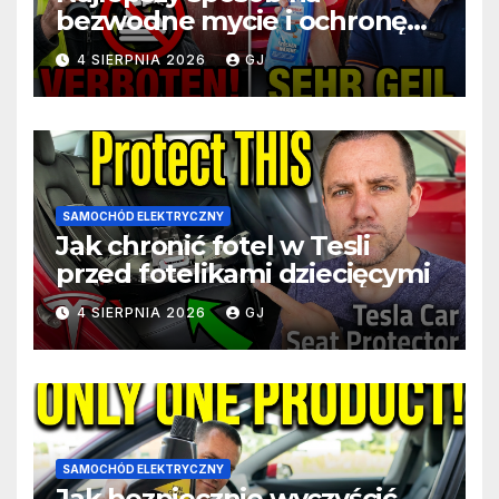
bezwodne mycie i ochronę
Tesli podczas podróży
4 SIERPNIA 2026
GJ
SAMOCHÓD ELEKTRYCZNY
Jak chronić fotel w Tesli
przed fotelikami dziecięcymi
4 SIERPNIA 2026
GJ
SAMOCHÓD ELEKTRYCZNY
Jak bezpiecznie wyczyścić