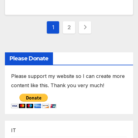
Stronicowanie
1
2
wpisów
Please Donate
Please support my website so I can create more
content like this. Thank you very much!
IT