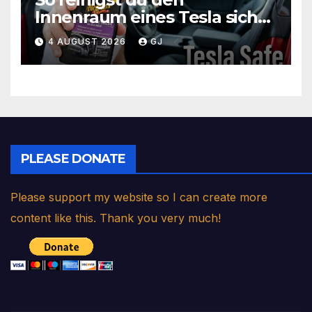
Innenraum eines Tesla sicher
(Sitze, Lenkrad, Bildschirm)
4 AUGUST 2026
GJ
PLEASE DONATE
Please support my website so I can create more
content like this. Thank you very much!