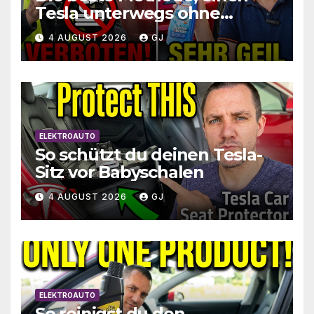
Tesla unterwegs ohne
Wasser zu waschen und zu
4 AUGUST 2026
GJ
schützen
ELEKTROAUTO
So schützt du deinen Tesla-
Sitz vor Babyschalen
4 AUGUST 2026
GJ
ELEKTROAUTO
So reinigst du den