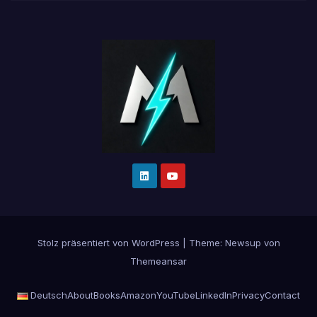
Stolz präsentiert von WordPress
|
Theme:
Newsup
von
Themeansar
Deutsch
About
Books
Amazon
YouTube
LinkedIn
Privacy
Contact