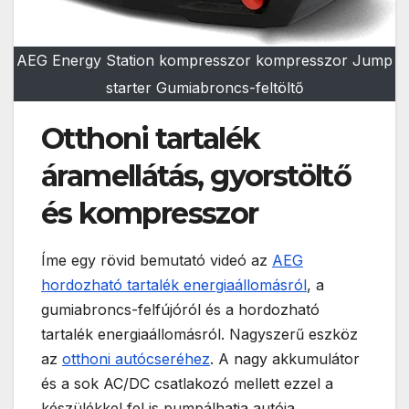
AEG Energy Station kompresszor kompresszor Jump
starter Gumiabroncs-feltöltő
Otthoni tartalék
áramellátás, gyorstöltő
és kompresszor
Íme egy rövid bemutató videó az
AEG
hordozható tartalék energiaállomásról
, a
gumiabroncs-felfújóról és a hordozható
tartalék energiaállomásról. Nagyszerű eszköz
az
otthoni autócseréhez
. A nagy akkumulátor
és a sok AC/DC csatlakozó mellett ezzel a
készülékkel fel is pumpálhatja autója