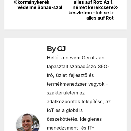
Bejegyzés
kormánykerék
alles auf Rot: Az 1.
védelme Sonax-szal
német kerékcsere
navigáció
készletem – Ich setz
alles auf Rot
By
GJ
Helló, a nevem Gerrit Jan,
tapasztalt szabadúszó SEO-
író, üzleti fejlesztő és
termékmenedzser vagyok -
szakterületem az
adatközpontok telepítése, az
IoT és a globális
összeköttetés. Ideiglenes
menedzsment- és IT-