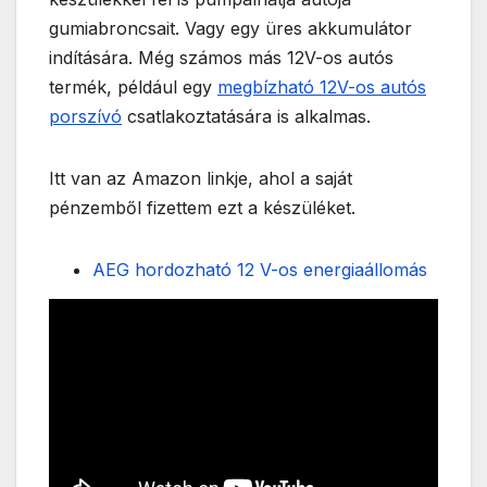
gumiabroncsait. Vagy egy üres akkumulátor
indítására. Még számos más 12V-os autós
termék, például egy
megbízható 12V-os autós
porszívó
csatlakoztatására is alkalmas.
Itt van az Amazon linkje, ahol a saját
pénzemből fizettem ezt a készüléket.
AEG hordozható 12 V-os energiaállomás