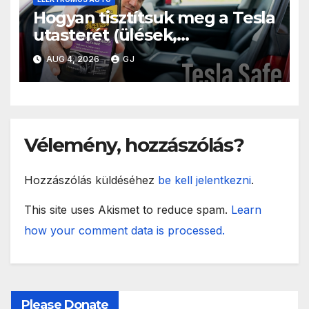
Hogyan tisztítsuk meg a Tesla
utasterét (ülések,
kormánykerék, kijelző)
AUG 4, 2026
GJ
Vélemény, hozzászólás?
Hozzászólás küldéséhez
be kell jelentkezni
.
This site uses Akismet to reduce spam.
Learn
how your comment data is processed.
Please Donate