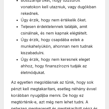
Bosszantja őket, hogy túlzsúfolt
vonatokon kell utazniuk, vagy dugókban
rekednek.
Úgy érzik, hogy nem értékelik őket.
Teljesen érdektelennek találják, amit
csinálnak, és nem kapnak elégtételt.
Úgy érzik, hogy csapdába estek a
munkahelyükön, ahonnan nem tudnak
kiszabadulni.
Úgy érzik, hogy nem keresnek eleget
ahhoz, hogy finanszírozni tudják az
életmódjukat.
Az egyetlen megoldásnak az tűnik, hogy sok
pénzt kell megtakarítani, esetleg néhány évvel
korábban nyugdíjba menni. De hogy ez
megtörténik-e, azt még nem lehet tudni. A
nehezen megkeresett és megtakarított pénz és