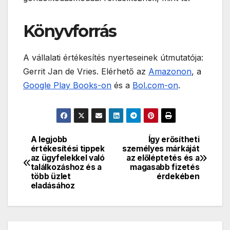
Könyvforrás
A vállalati értékesítés nyerteseinek útmutatója:
Gerrit Jan de Vries. Elérhető az
Amazonon
, a
Google Play Books-on
és a
Bol.com-on
.
A legjobb
Így erősítheti
Bejegyzés
értékesítési tippek
személyes márkáját
az ügyfelekkel való
az előléptetés és a
navigáció
találkozáshoz és a
magasabb fizetés
több üzlet
érdekében
eladásához