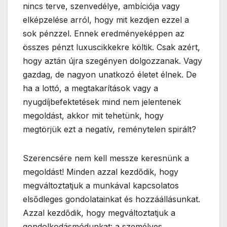
nincs terve, szenvedélye, ambíciója vagy
elképzelése arról, hogy mit kezdjen ezzel a
sok pénzzel. Ennek eredményeképpen az
összes pénzt luxuscikkekre költik. Csak azért,
hogy aztán újra szegényen dolgozzanak. Vagy
gazdag, de nagyon unatkozó életet élnek. De
ha a lottó, a megtakarítások vagy a
nyugdíjbefektetések mind nem jelentenek
megoldást, akkor mit tehetünk, hogy
megtörjük ezt a negatív, reménytelen spirált?
Szerencsére nem kell messze keresnünk a
megoldást! Minden azzal kezdődik, hogy
megváltoztatjuk a munkával kapcsolatos
elsődleges gondolatainkat és hozzáállásunkat.
Azzal kezdődik, hogy megváltoztatjuk a
gondolkodásmódunkat: a személyes