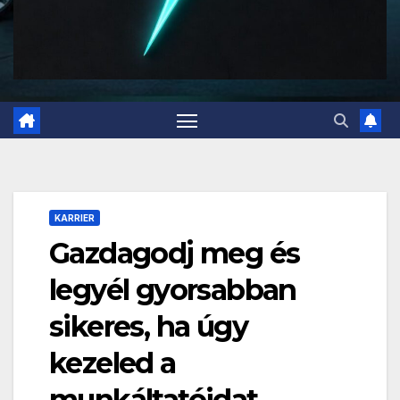
KARRIER
Gazdagodj meg és
legyél gyorsabban
sikeres, ha úgy
kezeled a
munkáltatóidat,