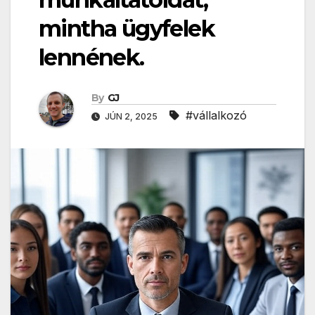
mintha ügyfelek
lennének.
By
GJ
#vállalkozó
JÚN 2, 2025