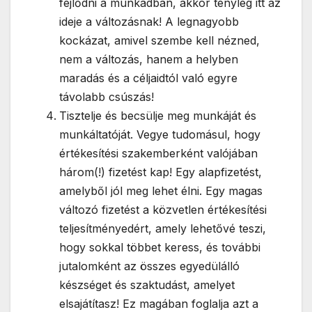
fejlődni a munkádban, akkor tényleg itt az
ideje a változásnak! A legnagyobb
kockázat, amivel szembe kell nézned,
nem a változás, hanem a helyben
maradás és a céljaidtól való egyre
távolabb csúszás!
Tisztelje és becsülje meg munkáját és
munkáltatóját. Vegye tudomásul, hogy
értékesítési szakemberként valójában
három(!) fizetést kap! Egy alapfizetést,
amelyből jól meg lehet élni. Egy magas
változó fizetést a közvetlen értékesítési
teljesítményedért, amely lehetővé teszi,
hogy sokkal többet keress, és további
jutalomként az összes egyedülálló
készséget és szaktudást, amelyet
elsajátítasz! Ez magában foglalja azt a