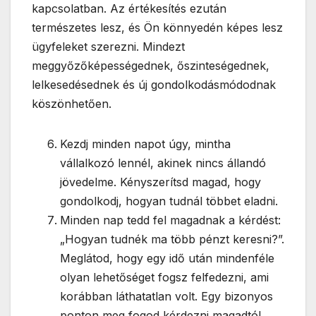
kapcsolatban. Az értékesítés ezután
természetes lesz, és Ön könnyedén képes lesz
ügyfeleket szerezni. Mindezt
meggyőzőképességednek, őszinteségednek,
lelkesedésednek és új gondolkodásmódodnak
köszönhetően.
Kezdj minden napot úgy, mintha
vállalkozó lennél, akinek nincs állandó
jövedelme. Kényszerítsd magad, hogy
gondolkodj, hogyan tudnál többet eladni.
Minden nap tedd fel magadnak a kérdést:
„Hogyan tudnék ma több pénzt keresni?”.
Meglátod, hogy egy idő után mindenféle
olyan lehetőséget fogsz felfedezni, ami
korábban láthatatlan volt. Egy bizonyos
ponton meg fogod kérdezni magadtól,