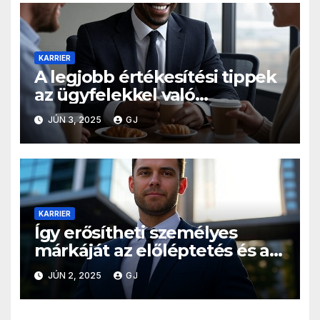
KARRIER
A legjobb értékesítési tippek
az ügyfelekkel való
találkozáshoz és a több üzlet
JÚN 3, 2025
GJ
eladásához
KARRIER
Így erősítheti személyes
márkáját az előléptetés és a
magasabb fizetés érdekében
JÚN 2, 2025
GJ