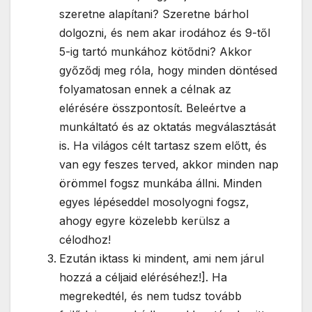
szeretne alapítani? Szeretne bárhol
dolgozni, és nem akar irodához és 9-től
5-ig tartó munkához kötődni? Akkor
győződj meg róla, hogy minden döntésed
folyamatosan ennek a célnak az
elérésére összpontosít. Beleértve a
munkáltató és az oktatás megválasztását
is. Ha világos célt tartasz szem előtt, és
van egy feszes terved, akkor minden nap
örömmel fogsz munkába állni. Minden
egyes lépéseddel mosolyogni fogsz,
ahogy egyre közelebb kerülsz a
célodhoz!
Ezután iktass ki mindent, ami nem járul
hozzá a céljaid eléréséhez!]. Ha
megrekedtél, és nem tudsz tovább