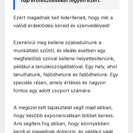
nap erőfeszítéseket tegyen ezért.
Ezért magadnak kell kiderítened, hogy mik a
valódi érdeklődési köreid és szenvedélyeid!
Ezenkívül meg kellene szabadulnunk a
munkáltató szótól, és ideális esetben egy
megfelelőbb szóval kellene helyettesítenünk,
például a tanulásszolgáltatóval. Egy hely, ahol
tanulhatunk, fejlődhetünk és fejlődhetünk. Egy
speciális résen, amely értékes és nagyon
fontos egy adott csoport számára.
A megszerzett tapasztalat segít majd abban,
hogy később exponenciálisan többet keress.
Ami segíteni fog abban, hogy könnyebben
kezdj el magadnak dolgozni, és például saját