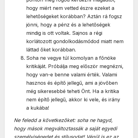
hogy miért nem vetted észre ezeket a
lehetőségeket korábban? Aztán rá fogsz
jönni, hogy a pénz és a lehetőségek
mindig is ott voltak. Sajnos a régi
korlátozott gondolkodásmódod miatt nem
láttad őket korábban.
Soha ne vegye túl komolyan a főnöke
kritikáját. Próbálja meg először megnézni,
hogy van-e benne valami érték. Valami
hasznos és építő jellegű, ami a jövőben
még sikeresebbé teheti Önt. Ha a kritika
nem építő jellegű, akkor ki vele, és irány
a kukába!
Ne feledd a következőket: soha ne hagyd,
hogy mások megváltoztassák a saját egyedi
személyiségedet és stílusodat! Végül is ez az