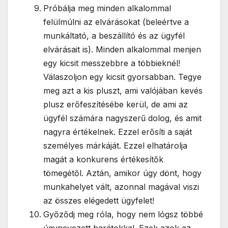
Próbálja meg minden alkalommal
felülmúlni az elvárásokat (beleértve a
munkáltató, a beszállító és az ügyfél
elvárásait is). Minden alkalommal menjen
egy kicsit messzebbre a többieknél!
Válaszoljon egy kicsit gyorsabban. Tegye
meg azt a kis pluszt, ami valójában kevés
plusz erőfeszítésébe kerül, de ami az
ügyfél számára nagyszerű dolog, és amit
nagyra értékelnek. Ezzel erősíti a saját
személyes márkáját. Ezzel elhatárolja
magát a konkurens értékesítők
tömegétől. Aztán, amikor úgy dönt, hogy
munkahelyet vált, azonnal magával viszi
az összes elégedett ügyfelet!
Győződj meg róla, hogy nem lógsz többé
úgynevezett barátokkal. Ezek azok az