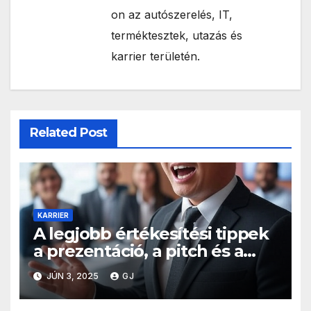
on az autószerelés, IT,
terméktesztek, utazás és
karrier területén.
Related Post
KARRIER
A legjobb értékesítési tippek
a prezentáció, a pitch és a
prezentáció előkészítéséhez
JÚN 3, 2025
GJ
értékesítőként