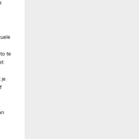
e
tuele
to te
et
 je
f
an