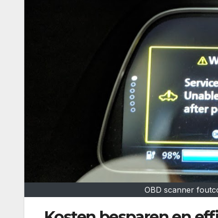
OBD scanner foutcod
Kosten besparen en effi