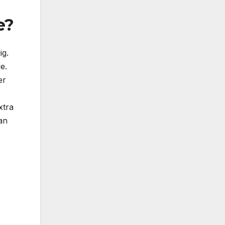
e?
ig.
e.
er
xtra
an