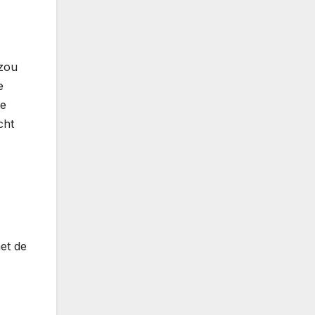
 zou
e
je
cht
et de