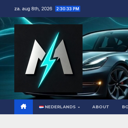
Ga
za. aug 8th, 2026
2:30:34 PM
naar
de
inhoud
NEDERLANDS
ABOUT
B