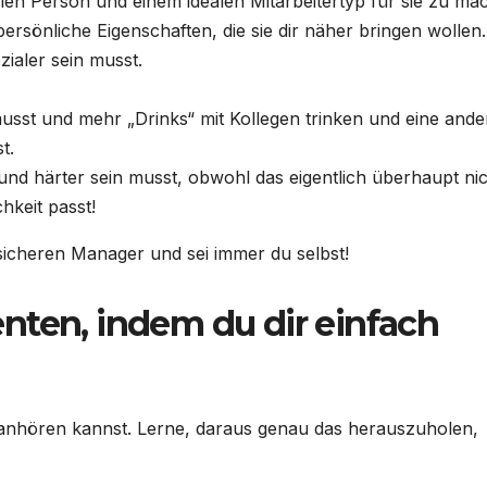
alen Person und einem idealen Mitarbeitertyp für sie zu ma
rsönliche Eigenschaften, die sie dir näher bringen wollen.
zialer sein musst.
st und mehr „Drinks“ mit Kollegen trinken und eine ande
t.
und härter sein musst, obwohl das eigentlich überhaupt ni
hkeit passt!
nsicheren Manager und sei immer du selbst!
nten, indem du dir einfach
k anhören kannst. Lerne, daraus genau das herauszuholen,