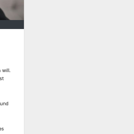
will.
st
 und
es